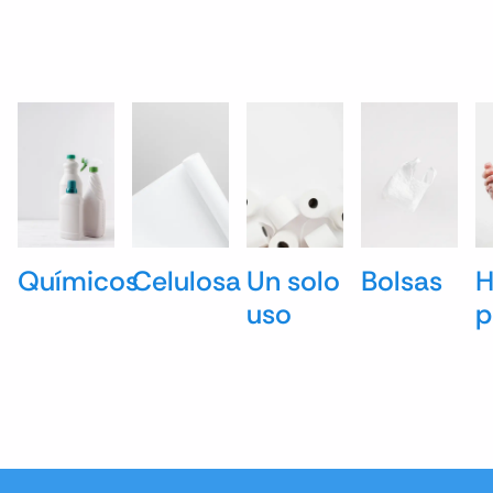
Químicos
Celulosa
Un solo
Bolsas
H
uso
p