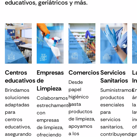
educativos, geriátricos y más.
Centros
Empresas
Comercios
Servicios
L
educativos
de
Sanitarios
I
Desde
Limpieza
papel
Brindamos
Suministramos
En
higiénico
soluciones
productos
á
Colaboramos
hasta
adaptadas
esenciales
la
estrechamente
productos
para
para
la
con
de limpieza,
centros
servicios
in
empresas
apoyamos
educativos,
sanitarios,
o
de limpieza,
a los
asegurando
contribuyendo
p
ofreciendo