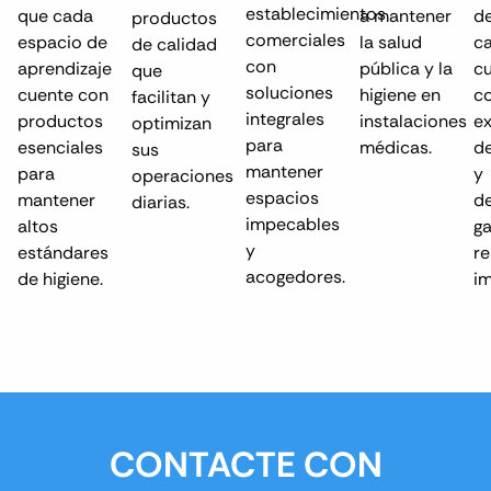
establecimientos
que cada
a mantener
de
productos
comerciales
espacio de
la salud
c
de calidad
con
aprendizaje
pública y la
c
que
soluciones
cuente con
higiene en
co
facilitan y
integrales
productos
instalaciones
ex
optimizan
para
esenciales
médicas.
de
sus
mantener
para
y
operaciones
espacios
mantener
de
diarias.
impecables
altos
g
y
estándares
r
acogedores.
de higiene.
i
CONTACTE CON