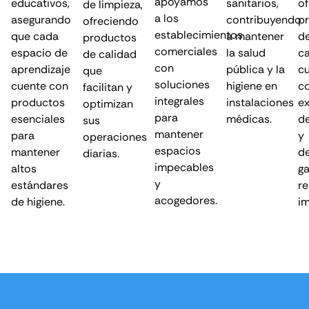
apoyamos
educativos,
sanitarios,
o
de limpieza,
a los
asegurando
contribuyendo
p
ofreciendo
establecimientos
que cada
a mantener
de
productos
comerciales
espacio de
la salud
c
de calidad
con
aprendizaje
pública y la
c
que
soluciones
cuente con
higiene en
co
facilitan y
integrales
productos
instalaciones
ex
optimizan
para
esenciales
médicas.
de
sus
mantener
para
y
operaciones
espacios
mantener
de
diarias.
impecables
altos
g
y
estándares
r
acogedores.
de higiene.
i