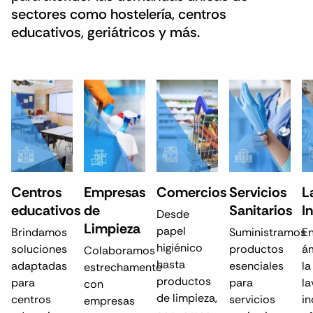
sectores como hostelería, centros
educativos, geriátricos y más.
Centros
Empresas
Comercios
Servicios
L
educativos
de
Sanitarios
I
Desde
Limpieza
papel
Brindamos
Suministramos
En
higiénico
soluciones
productos
á
Colaboramos
hasta
adaptadas
esenciales
la
estrechamente
productos
para
para
la
con
de limpieza,
centros
servicios
in
empresas